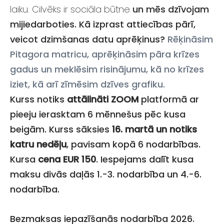
laiku. Cilvēks ir sociāla būtne
un mēs dzīvojam
mijiedarboties. Kā izprast attiecības pārī,
veicot dzimšanas datu aprēķinus?
Rēķināsim
Pitagora matricu, aprēķināsim pāra krīzes
gadus un meklēsim risinājumu, kā no krīzes
iziet, kā arī zīmēsim dzīves grafiku.
Kurss notiks
attālināti ZOOM
platf
ormā ar
pieeju ierasktam 6 mēnnešus pēc kusa
beigām. Kurss sāksies
16. martā un notiks
katru nedēļu
, pavisam kopā 6 nodarbības.
Kursa
cena EUR 150
. Iespejams dalīt kusa
maksu divās daļās 1.-3. nodarbība un 4.-6.
nodarbība.
Bezmaksas iepazīšanās nodarbība 2026.