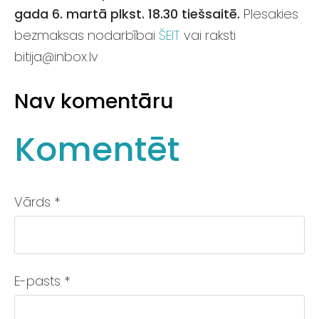
gada 6. martā plkst. 18.30 tiešsaitē.
PIesakies
bezmaksas nodarbībai
ŠEIT
vai raksti
bitija@inbox.lv
Nav komentāru
Komentēt
Vārds *
E-pasts *