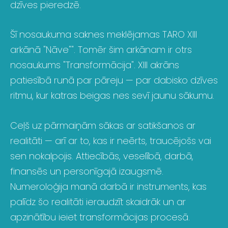
dzīves pieredzē.
Šī nosaukuma saknes meklējamas TARO XIII
arkānā "Nāve"". Tomēr šim arkānam ir otrs
nosaukums "Transformācija". XIII akrāns
patiesībā runā par pāreju — par dabisko dzīves
ritmu, kur katras beigas nes sevī jaunu sākumu.
Ceļš uz pārmaiņām sākas ar satikšanos ar
realitāti — arī ar to, kas ir neērts, traucējošs vai
sen nokalpojis. Attiecībās, veselībā, darbā,
finansēs un personīgajā izaugsmē.
Numeroloģija manā darbā ir instruments, kas
palīdz šo realitāti ieraudzīt skaidrāk un ar
apzinātību ieiet transformācijas procesā.