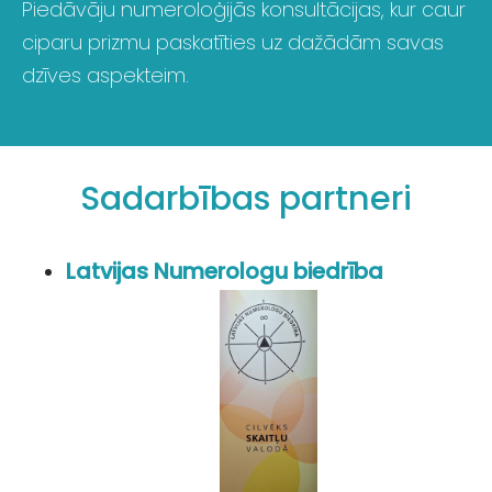
Piedāvāju numeroloģijās konsultācijas, kur caur
ciparu prizmu paskatīties uz dažādām savas
dzīves aspekteim.
Sadarbības partneri
Latvijas Numerologu biedrība