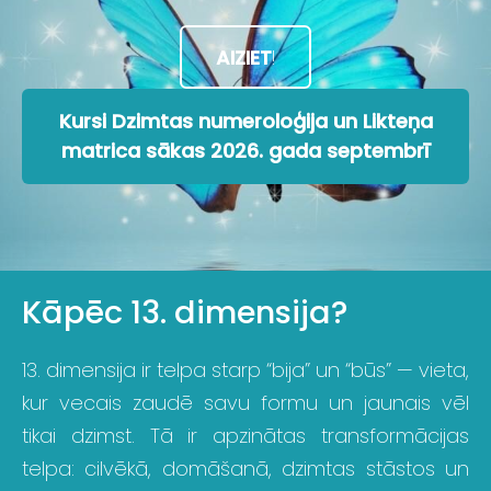
AIZIET
!​
Kursi Dzimtas numeroloģija un Likteņa
matrica sākas 2026. gada septembrī
Kāpēc 13. dimensija?
13. dimensija ir telpa starp “bija” un “būs” — vieta,
kur vecais zaudē savu formu un jaunais vēl
tikai dzimst. Tā ir apzinātas transformācijas
telpa: cilvēkā, domāšanā, dzimtas stāstos un