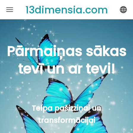
13dimensia.com
Pārmaiņas sākas
tevī un ar tevi!
Telpa pašizziņai un
transformācijai