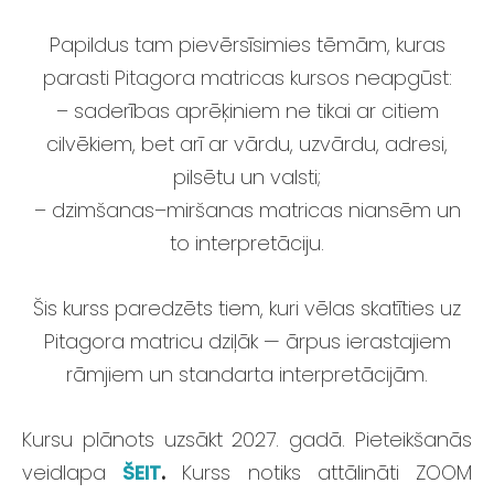
Papildus tam pievērsīsimies tēmām, kuras
parasti Pitagora matricas kursos neapgūst:
– saderības aprēķiniem ne tikai ar citiem
cilvēkiem, bet arī ar vārdu, uzvārdu, adresi,
pilsētu un valsti;
– dzimšanas–miršanas matricas niansēm un
to interpretāciju.
Šis kurss paredzēts tiem, kuri vēlas skatīties uz
Pitagora matricu dziļāk — ārpus ierastajiem
rāmjiem un standarta interpretācijām.
Kursu plānots uzsākt 2027. gadā. Pieteikšanās
veidlapa
ŠEIT
.
Kurss notiks attālināti ZOOM