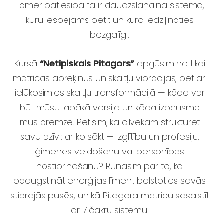
Tomēr patiesībā tā ir daudzslāņaina sistēma,
kuru iespējams pētīt un kurā iedziļināties
bezgalīgi.
Kursā
“Netipiskais Pitagors”
apgūsim ne tikai
matricas aprēķinus un skaitļu vibrācijas, bet arī
ielūkosimies skaitļu transformācijā — kāda var
būt mūsu labākā versija un kāda izpausme
mūs bremzē. Pētīsim, kā cilvēkam strukturēt
savu dzīvi: ar ko sākt — izglītību un profesiju,
ģimenes veidošanu vai personības
nostiprināšanu? Runāsim par to, kā
paaugstināt enerģijas līmeni, balstoties savās
stiprajās pusēs, un kā Pitagora matricu sasaistīt
ar 7 čakru sistēmu.